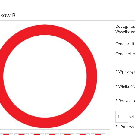
aków B
Dostępnoś
Wysyłka w
Cena brutt
Cena netto
*
Wpisz sy
*
Wielkość
*
Rodzaj fol
szt
*
- Pole w