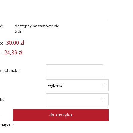
ć:
dostępny na zamówienie
:
5 dni
30,00 zł
o:
24,39 zł
:
mbol znaku:
:
ii:
do koszyka
.
ymagane