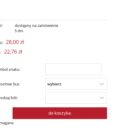
ć:
dostępny na zamówienie
:
5 dni
28,00 zł
o:
22,76 zł
:
mbol znaku:
ozmiar lica:
dzaj folii:
do koszyka
.
ymagane