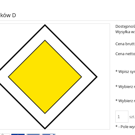
aków D
Dostępnoś
Wysyłka w
Cena brutt
Cena netto
*
Wpisz sy
*
Wybierz r
*
Wybierz ro
szt
*
- Pole w