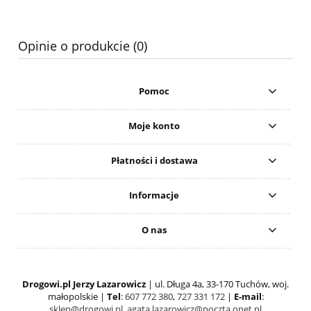
Opinie o produkcie (0)
Pomoc
Moje konto
Płatności i dostawa
Informacje
O nas
Drogowi.pl Jerzy Lazarowicz
| ul. Długa 4a, 33-170 Tuchów, woj.
małopolskie |
Tel
:
607 772 380
,
727 331 172
|
E-mail
:
sklep@drogowi.pl
,
agata.lazarowicz@poczta.onet.pl