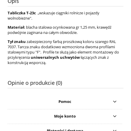
Opis
Tabliczka T-23c
„wskazuje ciągniki rolnicze i pojazdy
wolnobieżne".
Materiał:
blacha stalowa ocynkowana gr 1,25 mm, krawędź
podwójnie zaginana na całym obwodzie.
Tył znaku
zabezpieczony farbą proszkową koloru szarego RAL
7037. Tarcza znaku dodatkowo wzmocniona dwoma profilami
stalowymi typu "F". Profile te służą jako element montażowy do
przykręcenia
uniwersalnych uchwytów
łączących znak z
konstrukcją wsporczą.
Opinie o produkcie (0)
Pomoc
Moje konto
Płatności i dostawa