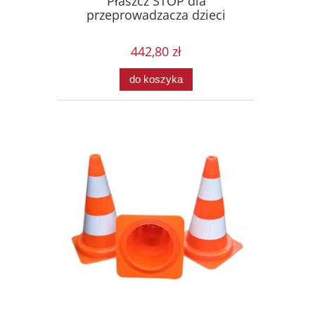
Płaszcz STOP dla
przeprowadzacza dzieci
442,80 zł
do koszyka