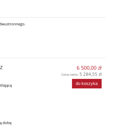
 dwustronnego.
z
6 500,00 zł
5 284,55 zł
Cena netto:
do koszyka
tlającą
łą dobę