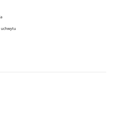
la
z uchwytu