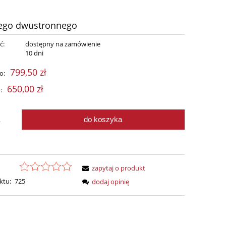
nego dwustronnego
ć:
dostępny na zamówienie
:
10 dni
799,50 zł
o:
650,00 zł
:
do koszyka
.
zapytaj o produkt
ktu:
725
dodaj opinię