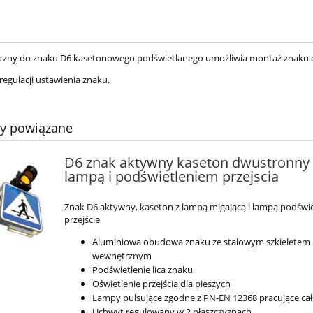
czny do znaku D6 kasetonowego podświetlanego umożliwia montaż znaku
regulacji ustawienia znaku.
ty powiązane
D6 znak aktywny kaseton dwustronny 
lampą i podświetleniem przejscia
Znak D6 aktywny, kaseton z lampą migającą i lampą podświe
przejście
Aluminiowa obudowa znaku ze stalowym szkieletem
wewnętrznym
Podświetlenie lica znaku
Oświetlenie przejścia dla pieszych
Lampy pulsujące zgodne z PN-EN 12368 pracujące ca
Uchwyt regulowany w 2 płaszczyznach