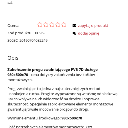
szt.
Ocena:
zapytaj o produkt
Kod produktu:
0C96-
dodaj opinię
3663C_20190704082249
Opis
Zakończenie progu zwalniającego PVB 7D dużego
980x500x70
- cena dotyczy zakończenia bez kołków
montażowych.
Progi zwalniające to jedna z najskuteczniejszych metod
uspokojenia ruchu. Progi te wyposażone są w taśmę odblaskową
3M co wpływa na ich widoczność na drodze i poprawia
skuteczność. Specjalnie zaprojektowane elementy montażowe
gwarantują trwałe mocowanie progów do drogi.
Wymiar elementu środkowego:
980x500x70
Ilość potrzebnych elementów montażowych: 3 szt