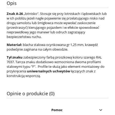
Opis
Znak A-26
„lotnisko". Stosuje się przy lotniskach i lądowiskach lub
w ich pobliżu jeżeli nagłe pojawienie się przelatującego nisko nad
drogą samolotu lub śmigłowca może wywołać zaskoczenie
(przestraszyć) kierującego pojazdem i w efekcie spowodować
nieprawidłowy jego manewr lub odruch zagrażający
bezpieczeństwu ruchu.
Materiał:
blacha stalowa ocynkowana gr 1,25 mm, krawędź
podwójnie zaginana na całym obwodzie.
Tył znaku
zabezpieczony farbą proszkową koloru szarego RAL
7037. Tarcza znaku dodatkowo wzmocniona dwoma profilami
stalowymi typu "F". Profile te służą jako element montażowy do
przykręcenia
uniwersalnych uchwytów
łączących znak z
konstrukcją wsporczą.
Opinie o produkcie (0)
Pomoc