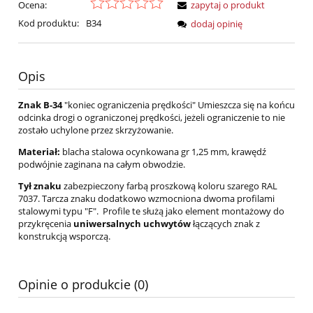
Ocena:
zapytaj o produkt
Kod produktu:
B34
dodaj opinię
Opis
Znak B-34
"koniec ograniczenia prędkości" Umieszcza się na końcu
odcinka drogi o ograniczonej prędkości, jeżeli ograniczenie to nie
zostało uchylone przez skrzyżowanie.
Materiał:
blacha stalowa ocynkowana gr 1,25 mm, krawędź
podwójnie zaginana na całym obwodzie.
Tył znaku
zabezpieczony farbą proszkową koloru szarego RAL
7037. Tarcza znaku dodatkowo wzmocniona dwoma profilami
stalowymi typu "F". Profile te służą jako element montażowy do
przykręcenia
uniwersalnych uchwytów
łączących znak z
konstrukcją wsporczą.
Opinie o produkcie (0)