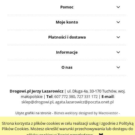
Pomoc
Moje konto
Płatności i dostawa
Informacje
O nas
Drogowi.pl Jerzy Lazarowicz
| ul. Długa 4a, 33-170 Tuchów, woj.
małopolskie |
Tel
:
607 772 380
,
727 331 172
|
E-mail
:
sklep@drogowi.pl
,
agata.lazarowicz@poczta.onet.pl
Użyte grafiki na stronie -
Biznes wektory designed by Macrovector -
Freepik.com
Strona korzysta z plików cookies w celu realizacji usług i zgodnie z Polityką
pokaż pełną wersję strony
Plików Cookies. Możesz określić warunki przechowywania lub dostępu do