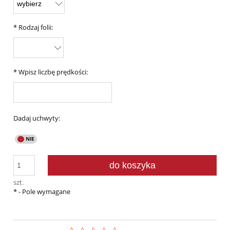
*
Rodzaj folii:
*
Wpisz liczbę prędkości:
Dadaj uchwyty:
do koszyka
szt.
*
- Pole wymagane