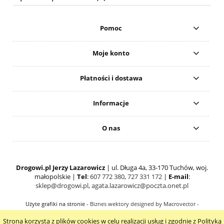
Pomoc
Moje konto
Płatności i dostawa
Informacje
O nas
Drogowi.pl Jerzy Lazarowicz
| ul. Długa 4a, 33-170 Tuchów, woj.
małopolskie |
Tel
:
607 772 380
,
727 331 172
|
E-mail
:
sklep@drogowi.pl
,
agata.lazarowicz@poczta.onet.pl
Użyte grafiki na stronie -
Biznes wektory designed by Macrovector -
Freepik.com
Strona korzysta z plików cookies w celu realizacji usług i zgodnie z Polityką