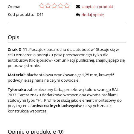
Ocena:
zapytaj o produkt
Kod produktu:
D11
dodaj opinię
Opis
Znak D-11
„Początek pasa ruchu dla autobusów" Stosuje się w
celu oznaczenia początku pasa przeznaczonego tylko dla
autobusów (trolejbusów) komunikacji publicznej, znajdującego się
po prawej stronie.
Materiał:
blacha stalowa ocynkowana gr 1,25 mm, krawędź
podwójnie zaginana na całym obwodzie.
Tył znaku
zabezpieczony farbą proszkową koloru szarego RAL
7037. Tarcza znaku dodatkowo wzmocniona dwoma profilami
stalowymi typu "F". Profile te służą jako element montażowy do
przykręcenia
uniwersalnych uchwytów
łączących znak z
konstrukcją wsporczą.
Opinie o produkcie (0)