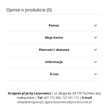
Opinie o produkcie (0)
Pomoc
Moje konto
Płatności i dostawa
Informacje
O nas
Drogowi.pl Jerzy Lazarowicz
| ul. Długa 4a, 33-170 Tuchów, woj.
małopolskie |
Tel
:
607 772 380
,
727 331 172
|
E-mail
:
sklep@drogowi.pl
,
agata.lazarowicz@poczta.onet.pl