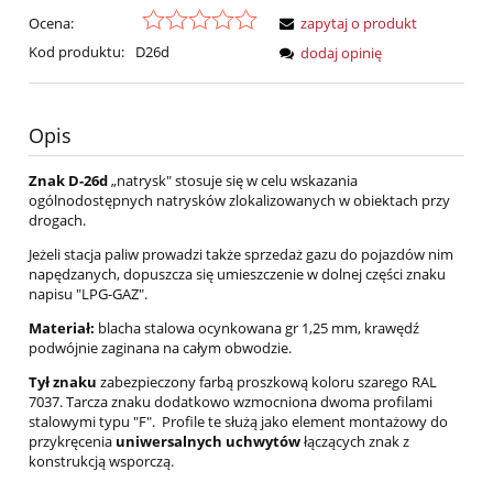
Ocena:
zapytaj o produkt
Kod produktu:
D26d
dodaj opinię
Opis
Znak D-26d
„natrysk" stosuje się w celu wskazania
ogólnodostępnych natrysków zlokalizowanych w obiektach przy
drogach.
Jeżeli stacja paliw prowadzi także sprzedaż gazu do pojazdów nim
napędzanych, dopuszcza się umieszczenie w dolnej części znaku
napisu "LPG-GAZ".
Materiał:
blacha stalowa ocynkowana gr 1,25 mm, krawędź
podwójnie zaginana na całym obwodzie.
Tył znaku
zabezpieczony farbą proszkową koloru szarego RAL
7037. Tarcza znaku dodatkowo wzmocniona dwoma profilami
stalowymi typu "F". Profile te służą jako element montażowy do
przykręcenia
uniwersalnych uchwytów
łączących znak z
konstrukcją wsporczą.